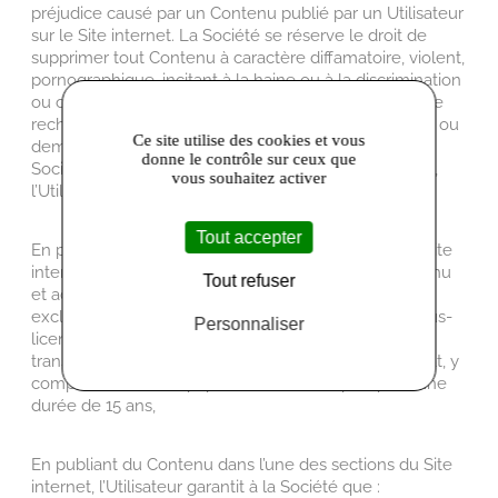
préjudice causé par un Contenu publié par un Utilisateur
sur le Site internet. La Société se réserve le droit de
supprimer tout Contenu à caractère diffamatoire, violent,
pornographique, incitant à la haine ou à la discrimination
ou contrevenant à la réglementation. Aussi, en cas de
recherche en responsabilité, plainte, perte financière ou
Ce site utilise des cookies et vous
demande de dommages et intérêts encourus par la
donne le contrôle sur ceux que
Société du fait d’un Contenu publié par un Utilisateur,
vous souhaitez activer
l’Utilisateur dédommagera intégralement la Société.
Tout accepter
En publiant du Contenu dans l’une des sections du Site
internet, l’Utilisateur accepte de partager ledit Contenu
Tout refuser
et accorde à la Société une licence mondiale non
exclusive et gratuite, avec faculté d’accorder des sous-
Personnaliser
licences, pour utiliser, reproduire, publier, republier,
transmettre et diffuser ledit Contenu sous tout format, y
compris les formats papiers et électroniques pour une
durée de 15 ans,
En publiant du Contenu dans l’une des sections du Site
internet, l’Utilisateur garantit à la Société que :