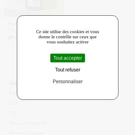
Floralis
- Champagne
"Fleury"
Ce site utilise des cookies et vous
36,00 €
donne le contrôle sur ceux que
vous souhaitez activer
Tout accepter
Tout refuser
Personnaliser
Aide
Politique de confidentialité
CGV
CGU
Foire aux questions
Mentions légales