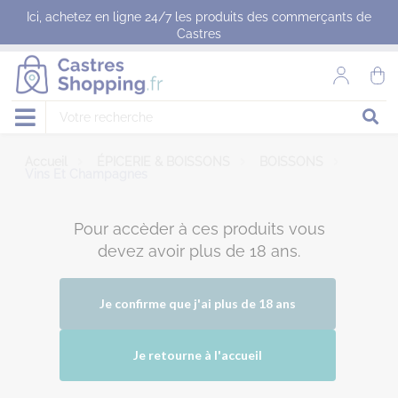
Panneau de gestion des cookies
Ici, achetez en ligne 24/7 les produits des commerçants de
Castres
Accueil
ÉPICERIE & BOISSONS
BOISSONS
Vins Et Champagnes
Pour accèder à ces produits vous
devez avoir plus de 18 ans.
Je confirme que j'ai plus de 18 ans
Je retourne à l'accueil