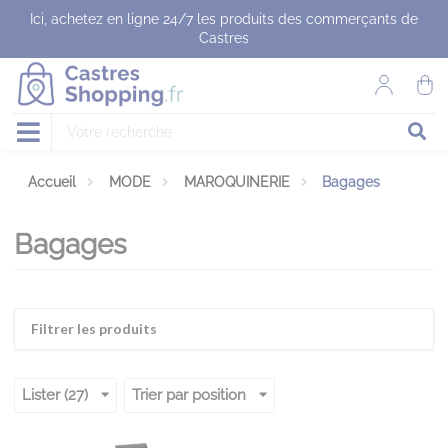
Panneau de gestion des cookies
Ici, achetez en ligne 24/7 les produits des commerçants de
Castres
Accueil
MODE
MAROQUINERIE
Bagages
Bagages
Filtrer les produits
Lister (27)
Trier par position