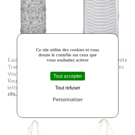
Ce site utilise des cookies et vous
donne le contrôle sur ceux que
Eastpak
- Eastpak
Samsonite
- Samsonite
vous souhaitez activer
Transit'r M Sac de
Proxis Valise 4 Roues
Voyage Souple à
81cm Silver
Tout accepter
Roulettes 2o0 ep
479,00 €
letters
Tout refuser
185,00 €
Personnaliser