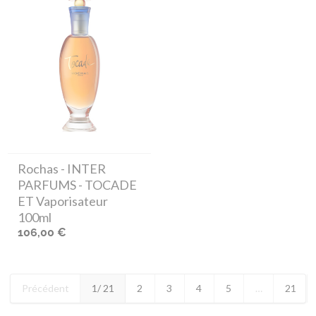
Rochas
- INTER
PARFUMS - TOCADE
ET Vaporisateur
100ml
106,00 €
Précédent
1
/ 21
2
3
4
5
…
21