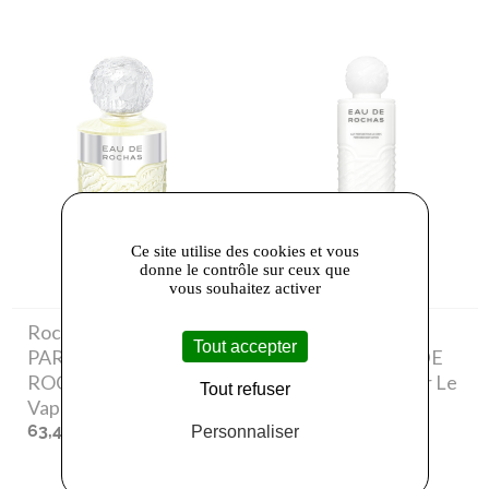
Ce site utilise des cookies et vous
donne le contrôle sur ceux que
vous souhaitez activer
Rochas
- INTER
Rochas
- INTER
Tout accepter
PARFUMS - EAU DE
PARFUMS - EAU DE
ROCHAS ET
ROCHAS Lait Pour Le
Tout refuser
Vaporisateur 50ml
Corps 500ml
63,40 €
39,70 €
Personnaliser