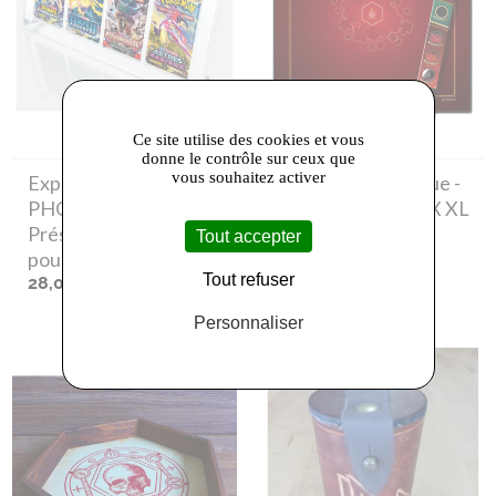
Ce site utilise des cookies et vous
donne le contrôle sur ceux que
vous souhaitez activer
Exploration Ludique
-
Exploration Ludique
-
PHOENIX SHIELD -
TAPIS MULTIJEUX XL
Présentoir acrylique
ROUGE (TAILLE 3
Tout accepter
pour 4 boosters
92X92 CM)
Tout refuser
28,00 €
51,00 €
Personnaliser