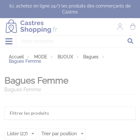
Panneau de gestion des cookies
Ici, achetez en ligne 24/7 les produits des commerçants de
Castres
Accueil
MODE
BIJOUX
Bagues
Bagues Femme
Bagues Femme
Bagues Femme
Filtrer les produits
Lister (27)
Trier par position