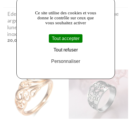
Ce site utilise des cookies et vous
Eden Perles
- Bague
Eden Perles
- Bague
donne le contrôle sur ceux que
argenté en forme de
dorée en forme de
vous souhaitez activer
lune en acier
lune en acier
inoxydable
inoxydable
Tout accepter
20,00 €
22,00 €
Tout refuser
Personnaliser