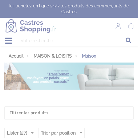
Panneau de gestion des cookies
Ici, achetez en ligne 24/7 les produits des commerçants de
Castres
Accueil
MAISON & LOISIRS
Maison
Filtrer les produits
Lister (27)
Trier par position