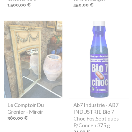
1 500,00 €
450,00 €
Le Comptoir Du
Ab7 Industrie
- AB7
Grenier
- Miroir
INDUSTRIE Bio 7
380,00 €
Choc Fos,Septiques
P/Concen 375 g
24,90 €