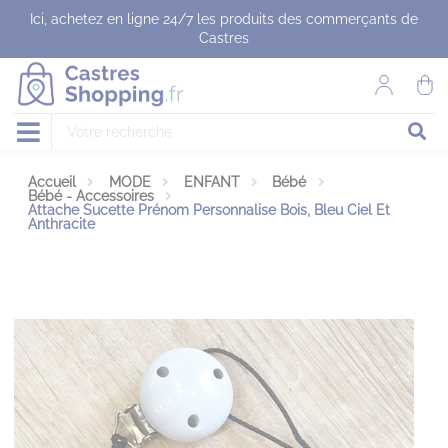
Panneau de gestion des cookies
Ici, achetez en ligne 24/7 les produits des commerçants de
Castres
Accueil
MODE
ENFANT
Bébé
Bébé - Accessoires
Attache Sucette Prénom Personnalise Bois, Bleu Ciel Et
Anthracite