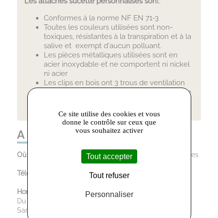
Les attaches sucette personnalisés
son
t:
Conformes à la norme NF EN 71-3
Toutes les couleurs utilisées sont non-
toxiques, résistantes à la transpiration et à la
salive et exempt d'aucun polluant.
Les pièces métalliques utilisées sont en
acier inoxydable et ne comportent ni nickel
ni acier
Les clips en bois ont 3 trous de ventilation
Les cordons utilisés sont résistant à la salive
et ont une résistance d'au moins 9 kg.
Ce site utilise des cookies et vous
donne le contrôle sur ceux que
vous souhaitez activer
A LA FOLIE ! :
Où trouver le magasin :
3 rue Victor Hugo, 81100 Castres
Tout accepter
Téléphone :
06.87.06.68.78
Tout refuser
Horaires d’ouverture :
Personnaliser
Du Mardi au Vendredi : 10:00 - 12:30 / 13:30 - 18:30
Samedi : 10:00 - 12:30 / 14:30 - 18:30