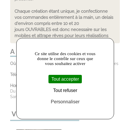
Chaque création étant unique, je confectionne
vos commandes entièrement à la main, un delais
d'environ compris entre 10 et 20
jours OUVRABLES est donc necessaire sur les
mobiles et attrape rêves pour leurs réalisations
A LA FOLIE ! :
Ce site utilise des cookies et vous
donne le contrôle sur ceux que
vous souhaitez activer
Où trouver le magasin :
3 rue Victor Hugo, 81100 Castres
Téléphone :
06.87.06.68.78
Tout accepter
Horaires d’ouverture :
Tout refuser
Du Mardi au Vendredi : 10:00 - 12:30 / 13:30 - 18:30
Samedi : 10:00 - 12:30 / 14:30 - 18:30
Personnaliser
VOUS AIMEREZ AUSSI