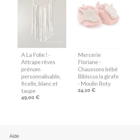
A La Folie !
-
Mercerie
Attrape rêves
Floriane
-
prénom
Chaussons bébé
personnalisable,
Bibiscus la girafe
ficelle, blanc et
- Moulin Roty
taupe
24,10 €
49,00 €
Aide