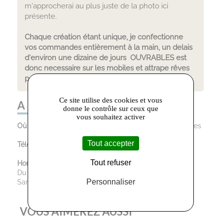
m'approcherai au plus juste de la photo ici
présente.
Chaque création étant unique, je confectionne
vos commandes entièrement à la main, un delais
d'environ une dizaine de jours OUVRABLES est
donc necessaire sur les mobiles et attrape rêves
pour leurs réalisations.
Ce site utilise des cookies et vous
A LA FOLIE ! :
donne le contrôle sur ceux que
vous souhaitez activer
Où trouver le magasin :
3 rue Victor Hugo, 81100 Castres
Tout accepter
Téléphone :
06.87.06.68.78
Tout refuser
Horaires d’ouverture :
Du Mardi au Vendredi : 10:00 - 12:30 / 13:30 - 18:30
Personnaliser
Samedi : 10:00 - 12:30 / 14:30 - 18:30
VOUS AIMEREZ AUSSI