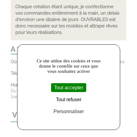
Chaque création étant unique, je confectionne
vos commandes entièrement à la main, un delais
d'environ une dizaine de jours OUVRABLES est
donc necessaire sur les mobiles et attrape rêves
pour leurs réalisations.
A LA FOLIE ! :
Ce site utilise des cookies et vous
Où trouver le magasin :
3 rue Victor Hugo, 81100 Castres
donne le contrôle sur ceux que
vous souhaitez activer
Téléphone :
06.87.06.68.78
Horaires d’ouverture :
Tout accepter
Du Mardi au Vendredi : 10:00 - 12:30 / 13:30 - 18:30
Samedi : 10:00 - 12:30 / 14:30 - 18:30
Tout refuser
Personnaliser
VOUS AIMEREZ AUSSI