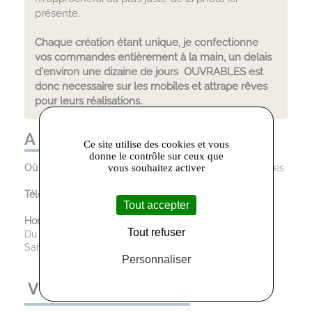
présente.
Chaque création étant unique, je confectionne
vos commandes entièrement à la main, un delais
d'environ une dizaine de jours OUVRABLES est
donc necessaire sur les mobiles et attrape rêves
pour leurs réalisations.
A LA FOLIE ! :
Ce site utilise des cookies et vous
donne le contrôle sur ceux que
Où trouver le magasin :
3 rue Victor Hugo, 81100 Castres
vous souhaitez activer
Téléphone :
06.87.06.68.78
Tout accepter
Horaires d’ouverture :
Tout refuser
Du Mardi au Vendredi : 10:00 - 12:30 / 13:30 - 18:30
Samedi : 10:00 - 12:30 / 14:30 - 18:30
Personnaliser
VOUS AIMEREZ AUSSI