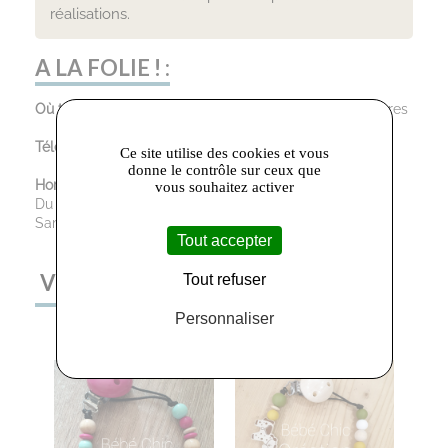
réalisations.
A LA FOLIE ! :
Où trouver le magasin :
3 rue Victor Hugo, 81100 Castres
Téléphone :
06.87.06.68.78
Ce site utilise des cookies et vous
donne le contrôle sur ceux que
Horaires d’ouverture :
vous souhaitez activer
Du Mardi au Vendredi : 10:00 - 12:30 / 13:30 - 18:30
Samedi : 10:00 - 12:30 / 14:30 - 18:30
Tout accepter
VOUS AIMEREZ AUSSI
Tout refuser
Personnaliser