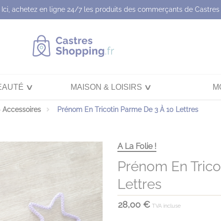
Ici, achetez en ligne 24/7 les produits des commerçants de Castres
EAUTÉ
MAISON & LOISIRS
M
 Accessoires
Prénom En Tricotin Parme De 3 À 10 Lettres
A La Folie !
Prénom En Trico
Lettres
28,00 €
TVA incluse