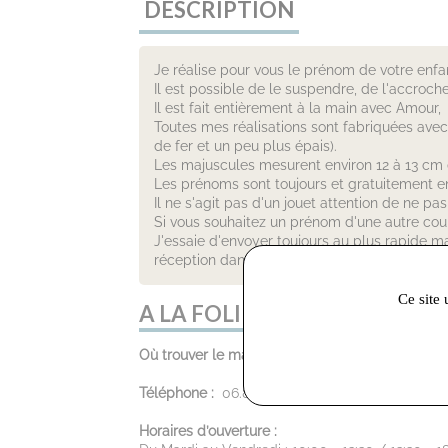
DESCRIPTION
Je réalise pour vous le prénom de votre enfan
Il est possible de le suspendre, de l'accro
Il est fait entièrement à la main avec Amour,
Toutes mes réalisations sont fabriquées avec 
de fer et un peu plus épais).
Les majuscules mesurent environ 12 à 13 cm 
Les prénoms sont toujours et gratuitement e
Il ne s'agit pas d'un jouet attention de ne pas
Si vous souhaitez un prénom d'une autre couleu
J'essaie d'envoyer toujours au plus rapide 
réception dans les 48 à 72 heures (hors perio
Ce site 
A LA FOLIE ! :
Où trouver le magasin :
3 rue Victor Hugo, 811
Téléphone :
06.87.06.68.78
Horaires d’ouverture :