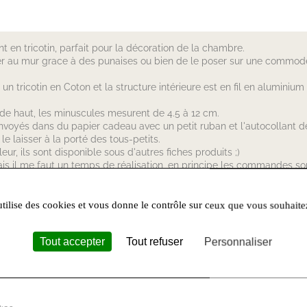
t en tricotin, parfait pour la décoration de la chambre.
cher au mur grace à des punaises ou bien de le poser sur une commod
un tricotin en Coton et la structure intérieure est en fil en alumini
de haut, les minuscules mesurent de 4.5 à 12 cm.
nvoyés dans du papier cadeau avec un petit ruban et l'autocollant de
 le laisser à la porté des tous-petits.
r, ils sont disponible sous d'autres fiches produits ;)
mais il me faut un temps de réalisation, en principe les commandes 
des de vacances precisées sur le site)
utilise des cookies et vous donne le contrôle sur ceux que vous souhaite
Tout accepter
Tout refuser
Personnaliser
00 Castres