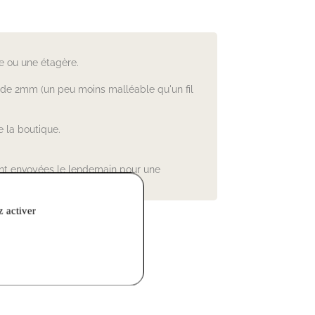
e ou une étagère.
um de 2mm (un peu moins malléable qu'un fil
 la boutique.
sont envoyées le lendemain pour une
z activer