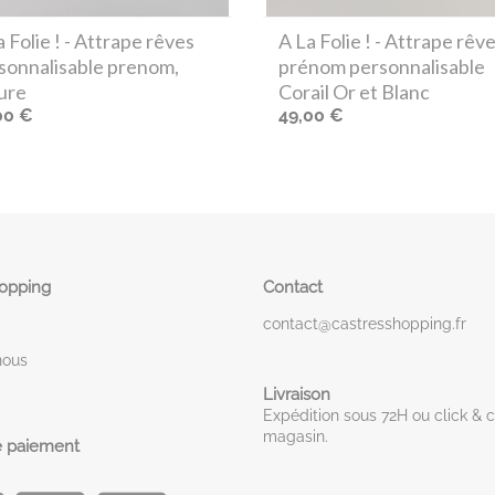
 Folie !
- Attrape rêves
A La Folie !
- Attrape rêv
sonnalisable prenom,
prénom personnalisable
ure
Corail Or et Blanc
00 €
49,00 €
hopping
Contact
contact@castresshopping.fr
nous
Livraison
Expédition sous 72H ou click & c
magasin.
 paiement