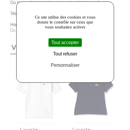
Où trouver le magasin :
28 rue Henri IV, 81100 Castres
Téléphone :
05 63 59 98 54
Ce site utilise des cookies et vous
donne le contrôle sur ceux que
Horaires d’ouverture :
vous souhaitez activer
Du Mardi au Samedi : 9:00 - 12:00 / 14:00 - 19:00
Tout accepter
VOUS AIMEREZ AUSSI
Tout refuser
Personnaliser
Lacoste
-
Lacoste
-