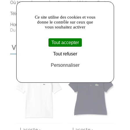
Où trouver le magasin :
28 rue Henri IV, 81100 Castres
Téléphone :
05 63 59 98 54
Ce site utilise des cookies et vous
donne le contrôle sur ceux que
Horaires d’ouverture :
vous souhaitez activer
Du Mardi au Samedi : 9:00 - 12:00 / 14:00 - 19:00
Tout accepter
VOUS AIMEREZ AUSSI
Tout refuser
Personnaliser
Lacoste
-
Lacoste
-