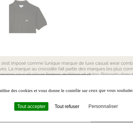
 s’est imposé comme l’unique marque de luxe casual wear combina
ives. La marque au crocodile fait partie des marques les plus c
nence sous plusieurs formes, matières et styles. Présente dans 1
res, lunettes, linge de maison, montres et sous-vêtements, dont
sabilité.
utilise des cookies et vous donne le contrôle sur ceux que vous souhaite
Tout accepter
Tout refuser
Personnaliser
Castres