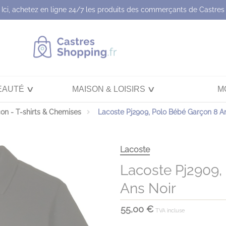
Ici, achetez en ligne 24/7 les produits des commerçants de Castres
EAUTÉ
MAISON & LOISIRS
M
on - T-shirts & Chemises
Lacoste Pj2909, Polo Bébé Garçon 8 A
Lacoste
Lacoste Pj2909,
Ans Noir
55,00 €
TVA incluse