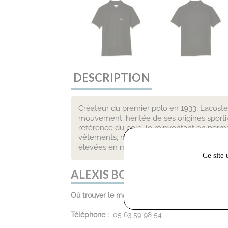
DESCRIPTION
Créateur du premier polo en 1933, Lacoste
mouvement, héritée de ses origines sport
référence du polo, le réinventant en perma
vêtements, maroquinerie, parfums, chaussu
élevées en matière de qualité et de respon
Ce site 
ALEXIS BOUTIQUE :
Où trouver le magasin :
28 rue Henri IV, 81100 
Téléphone :
05 63 59 98 54