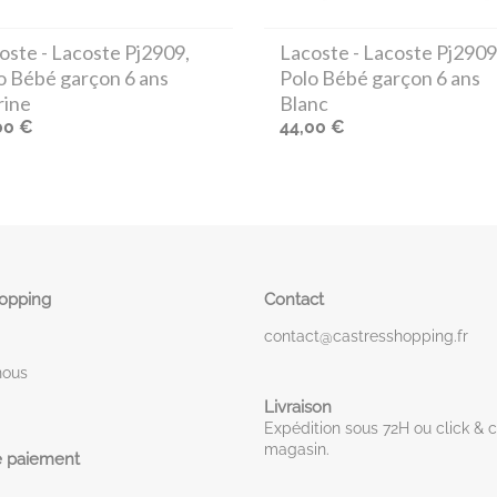
oste
- Lacoste Pj2909,
Lacoste
- Lacoste Pj2909
o Bébé garçon 6 ans
Polo Bébé garçon 6 ans
ine
Blanc
00 €
44,00 €
hopping
Contact
contact@castresshopping.fr
nous
Livraison
Expédition sous 72H ou click & c
magasin.
 paiement