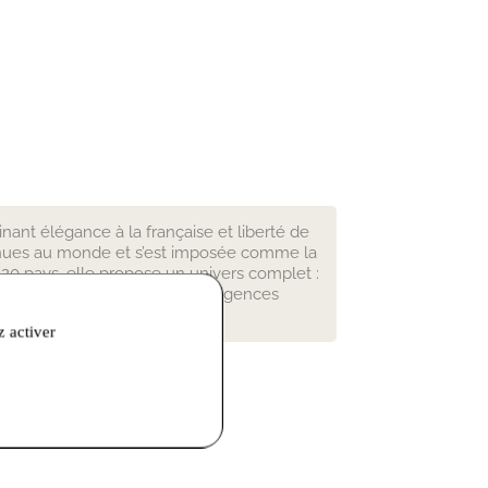
nt élégance à la française et liberté de
onnues au monde et s’est imposée comme la
20 pays, elle propose un univers complet :
 l’élaboration répond à ses exigences
z activer