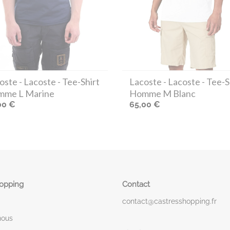
oste
- Lacoste - Tee-Shirt
Lacoste
- Lacoste - Tee-S
me L Marine
Homme M Blanc
00 €
65,00 €
hopping
Contact
contact@castresshopping.fr
nous