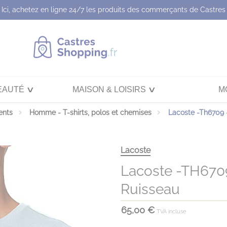
Ici, achetez en ligne 24/7 les produits des commerçants de Castres
EAUTÉ
MAISON & LOISIRS
M
ents
Homme - T-shirts, polos et chemises
Lacoste -Th6709 
Lacoste
Lacoste -TH670
Ruisseau
65,00 €
TVA incluse