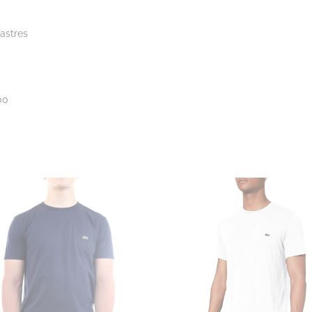
Castres
00