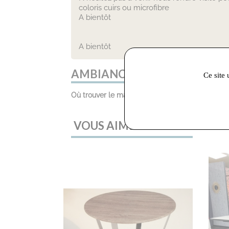
coloris cuirs ou microfibre
A bientôt
A bientôt
AMBIANCE MEUBLES (DÉSACT
Ce site 
Où trouver le magasin :
217av Albert 1er, Castr
VOUS AIMEREZ AUSSI