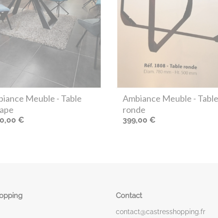
iance Meuble
- Table
Ambiance Meuble
- Tabl
ape
ronde
50,00 €
399,00 €
hopping
Contact
contact@castresshopping.fr