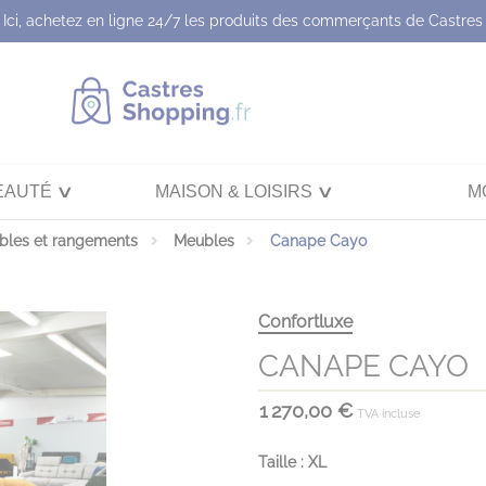
Ici, achetez en ligne 24/7 les produits des commerçants de Castres
EAUTÉ
MAISON & LOISIRS
M
bles et rangements
Meubles
Canape Cayo
Confortluxe
CANAPE CAYO
1 270,00 €
TVA incluse
Taille : XL