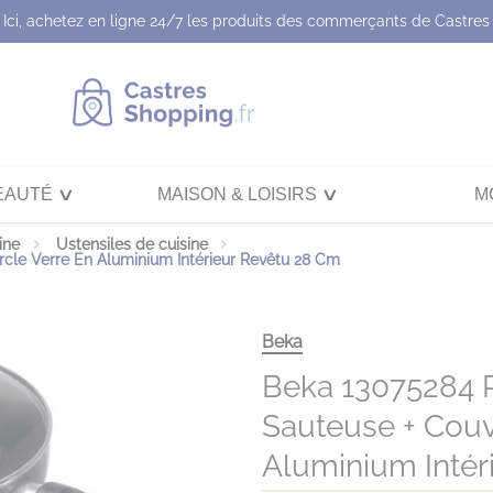
Ici, achetez en ligne 24/7 les produits des commerçants de Castres
EAUTÉ
MAISON & LOISIRS
M
ine
Ustensiles de cuisine
rcle Verre En Aluminium Intérieur Revêtu 28 Cm
Beka
Beka 13075284 P
Sauteuse + Couv
Aluminium Intér