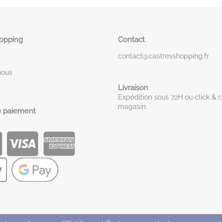
hopping
Contact
contact@castresshopping.fr
nous
Livraison
Expédition sous 72H ou click & c
magasin.
 paiement