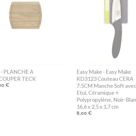
- PLANCHE A
Easy Make
- Easy Make
COUPER TECK
KD3123 Couteau CERA
00 €
7.5CM Manche Soft ave
Etui, Céramique +
Polypropylène, Noir-Blan
16,6 x 2,5 x 1,7 cm
8,00 €