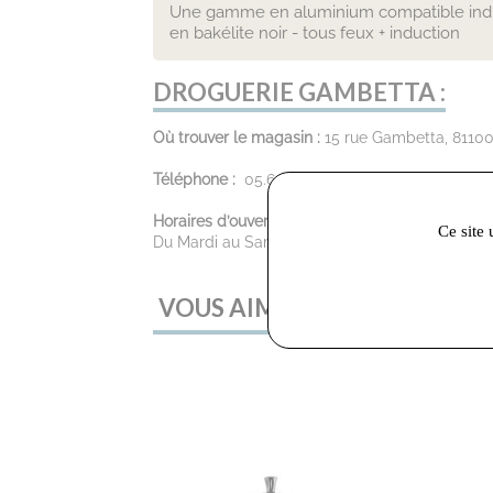
Une gamme en aluminium compatible induct
en bakélite noir - tous feux + induction
DROGUERIE GAMBETTA :
Où trouver le magasin :
15 rue Gambetta, 81100
Téléphone :
05.63.70.68.24
Horaires d’ouverture :
Ce site 
Du Mardi au Samedi : 9:30 - 12:00 / 14:00 - 19:
VOUS AIMEREZ AUSSI