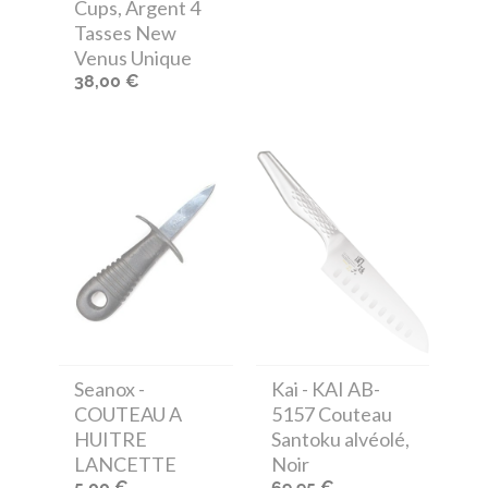
Cups, Argent 4
Tasses New
Venus Unique
38,00 €
Seanox
-
Kai
- KAI AB-
COUTEAU A
5157 Couteau
HUITRE
Santoku alvéolé,
LANCETTE
Noir
5,00 €
69,95 €