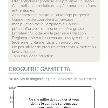
Effet antiadhésif amélioré à la première utilisation.
Caramélisation parfaite de la pâte pour des crêpes
authentiques.
Anti adhérence naturelle : culottage progressif.
Queue rivetée courbée à la française :
manipulation facile ; ergonomie. Conseil :
préchauffer avec un peu de matière grasse.
Entretien : Culottage à la première utilisation.
Déglacer, rincer à l'eau chaude, essuyer et huiler
légèrement. Ranger dans un endroit sec.
Ne pas utiliser de produits détergents ni mettre au
lave-vaisselle.
Tous feux dont induction.
DROGUERIE GAMBETTA :
Où trouver le magasin :
15 rue Gambetta, 81100 Castres
Téléphone :
05.63.70.68.24
Horaires d’ouverture :
Ce site utilise des cookies et vous
Du Mardi au Samedi : 9:30 - 12:00 / 14:00 - 19:00
donne le contrôle sur ceux que
vous souhaitez activer