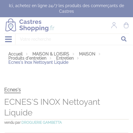
Panneau de gestion des cookies
Ici, achetez en ligne 24/7 les produits des commerçants de
Castres
Accueil
MAISON & LOISIRS
MAISON
Produits d'entretien
Entretien
Ecnes's Inox Nettoyant Liquide
Ecnes's
ECNES'S INOX Nettoyant
Liquide
vendu par
DROGUERIE GAMBETTA