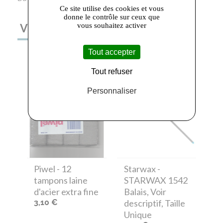
Ce site utilise des cookies et vous
donne le contrôle sur ceux que
vous souhaitez activer
VOUS AIMEREZ AUSSI
Tout accepter
Tout refuser
Personnaliser
Piwel
- 12
Starwax
-
tampons laine
STARWAX 1542
d'acier extra fine
Balais, Voir
3,10 €
descriptif, Taille
Unique