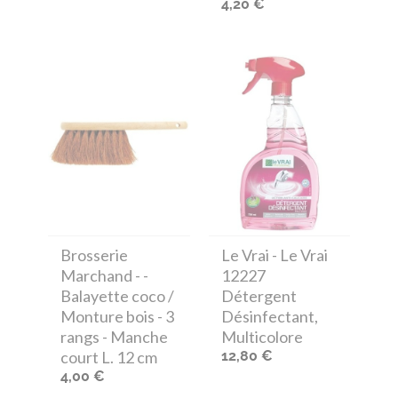
4,20 €
Brosserie
Le Vrai
- Le Vrai
Marchand
- -
12227
Balayette coco /
Détergent
Monture bois - 3
Désinfectant,
rangs - Manche
Multicolore
court L. 12 cm
12,80 €
4,00 €