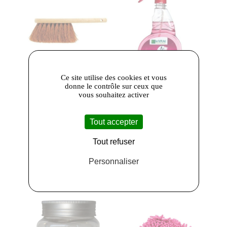
Ce site utilise des cookies et vous
donne le contrôle sur ceux que
Brosserie
Le Vrai
- Le Vrai
vous souhaitez activer
Marchand
- -
12227
Balayette coco /
Détergent
Tout accepter
Monture bois - 3
Désinfectant,
rangs - Manche
Multicolore
Tout refuser
court L. 12 cm
12,80 €
Personnaliser
4,00 €