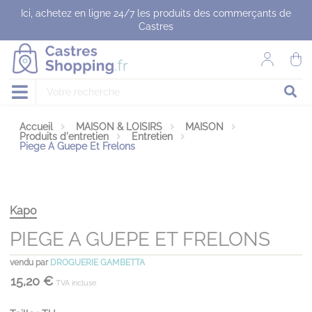
Panneau de gestion des cookies
Ici, achetez en ligne 24/7 les produits des commerçants de
Castres
Accueil
MAISON & LOISIRS
MAISON
Produits d'entretien
Entretien
Piege A Guepe Et Frelons
Kapo
PIEGE A GUEPE ET FRELONS
vendu par
DROGUERIE GAMBETTA
15,20 €
TVA incluse