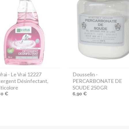
Vrai
- Le Vrai 12227
Dousselin
-
ergent Désinfectant,
PERCARBONATE DE
ticolore
SOUDE 250 GR
80 €
6,90 €