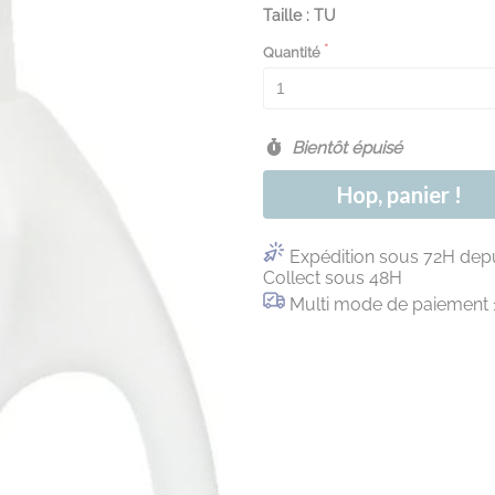
Taille : TU
Quantité
Bientôt épuisé
Hop, panier !
Expédition sous 72H depu
Collect sous 48H
Multi mode de paiement 