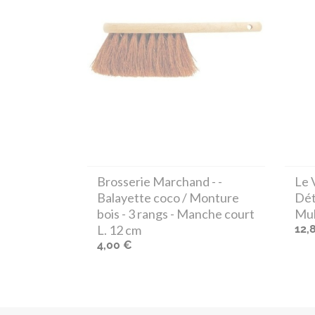
Brosserie Marchand
- -
Le 
Balayette coco / Monture
Dét
bois - 3 rangs - Manche court
Mul
L. 12 cm
12,
4,00 €