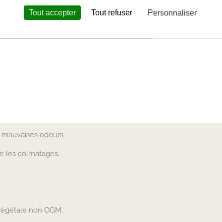
Tout accepter
Tout refuser
Personnaliser
es mauvaises odeurs.
te les colmatages.
e végétale non OGM.