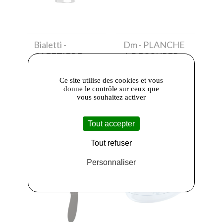
Bialetti
-
Dm
- PLANCHE
CAFETIERE
A DECOUPER
ITALIENNE
TECK
MOKA 3
63,00 €
Ce site utilise des cookies et vous
donne le contrôle sur ceux que
TASSES
vous souhaitez activer
38,00 €
Tout accepter
Tout refuser
Personnaliser