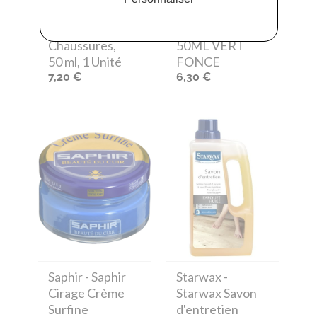
Cirage Surfine
POMMADIER
pour
SAPHIR POT
Chaussures,
50ML VERT
50 ml, 1 Unité
FONCE
7,20 €
6,30 €
Saphir
- Saphir
Starwax
-
Cirage Crème
Starwax Savon
Surfine
d'entretien