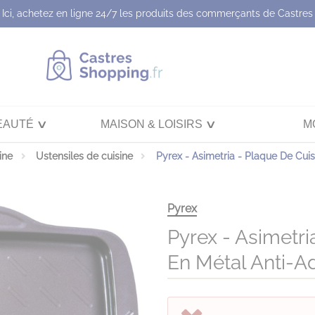
Ici, achetez en ligne 24/7 les produits des commerçants de Castres
EAUTÉ
MAISON & LOISIRS
M
ine
Ustensiles de cuisine
Pyrex - Asimetria - Plaque De Cui
Pyrex
Pyrex - Asimetr
En Métal Anti-A