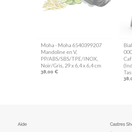
Moha
- Moha 6540399207
Bial
Mandoline en V,
00
PP/ABS/SBS/TPE/INOX,
Caf
Noir/Gris, 29 x 6,4 x 6,4 cm
(In
38,00 €
Tas
38,
Aide
Castres S