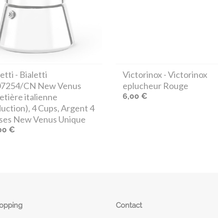
etti
- Bialetti
Victorinox
- Victorinox
07254/CN New Venus
eplucheur Rouge
etière italienne
6,00 €
duction), 4 Cups, Argent 4
ses New Venus Unique
00 €
hopping
Contact