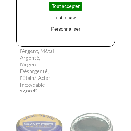
Tout accepter
Hagerty
-
Hagerty
-
Hagerty Silver &
Wilkens Hagerty
Tout refuser
Multimetal
Silver Gants
Personnaliser
Mousse de
17,20 €
Nettoyage
Rapide pour
l'Argent, Métal
Argenté,
l'Argent
Désargenté,
l'Etain/l'Acier
Inoxydable
12,00 €