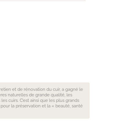
retien et de rénovation du cuir, a gagné le
res naturelles de grande qualité, les
s cuirs. C’est ainsi que les plus grands
 pour la préservation et la « beauté, santé