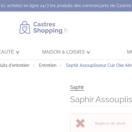
Ici, achetez en ligne 24/7 les produits des commerçants de Castres
EAUTÉ
MAISON & LOISIRS
M
uits d'entretien
Entretien
Saphir Assouplisseur Cuir Oke Aér
Saphir
Saphir Assoupli
Rupture de stock