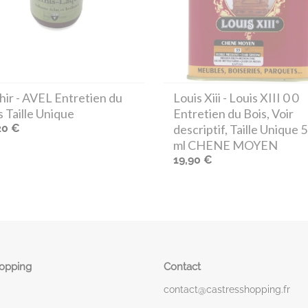
hir
- AVEL Entretien du
Louis Xiii
- Louis XIII 0 0
s Taille Unique
Entretien du Bois, Voir
20 €
descriptif, Taille Unique 
ml CHENE MOYEN
19,90 €
hopping
Contact
contact@castresshopping.fr