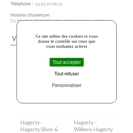
Téléphone :
05.63.70.68.24
Horaires d’ouverture :
Du Mardi au Samedi : 9:30 - 12:00 / 14:00 - 19:00
Ce site utilise des cookies et vous
VOUS AIMEREZ AUSSI
donne le contrôle sur ceux que
vous souhaitez activer
Tout accepter
Tout refuser
Personnaliser
Hagerty
-
Hagerty
-
Hagerty Silver &
Wilkens Hagerty