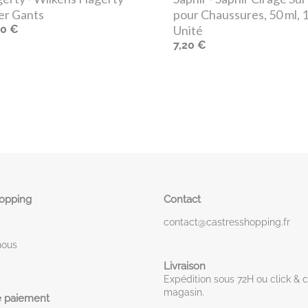
ver Gants
pour Chaussures, 50 ml, 
20 €
Unité
7,20 €
hopping
Contact
contact@castresshopping.fr
nous
Livraison
Expédition sous 72H ou click & c
magasin.
 paiement