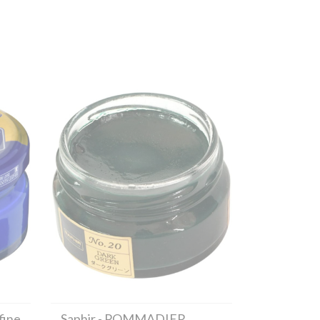
fine
Saphir
- POMMADIER