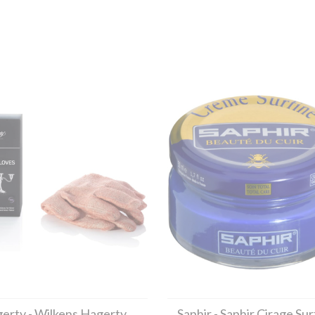
erty
- Wilkens Hagerty
Saphir
- Saphir Cirage Sur