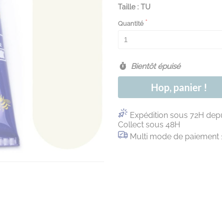
Taille : TU
Quantité
Bientôt épuisé
Hop, panier !
Expédition sous 72H depu
Collect sous 48H
Multi mode de paiement 