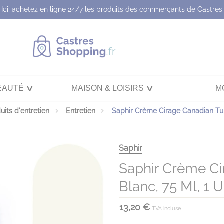
Ici, achetez en ligne 24/7 les produits des commerçants de Castres
EAUTÉ
MAISON & LOISIRS
M
uits d'entretien
Entretien
Saphir Crème Cirage Canadian Tube
Saphir
Saphir Crème Ci
Blanc, 75 Ml, 1 U
13,20 €
TVA incluse