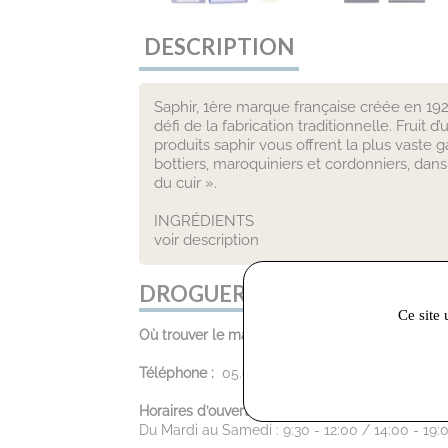
DESCRIPTION
Saphir, 1ère marque française créée en 1920
défi de la fabrication traditionnelle. Frui
produits saphir vous offrent la plus vaste
bottiers, maroquiniers et cordonniers, dans 
du cuir ».
INGRÉDIENTS
voir description
DROGUERIE GAMBETTA :
Ce site 
Où trouver le magasin :
15 rue Gambetta, 81100
Téléphone :
05.63.70.68.24
Horaires d’ouverture :
Du Mardi au Samedi : 9:30 - 12:00 / 14:00 - 19: