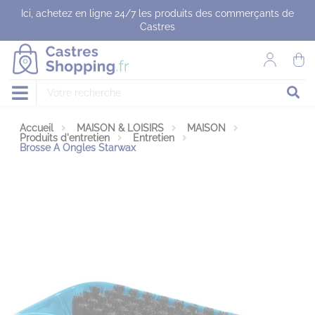
Panneau de gestion des cookies
Ici, achetez en ligne 24/7 les produits des commerçants de
Castres
Accueil
MAISON & LOISIRS
MAISON
Produits d'entretien
Entretien
Brosse A Ongles Starwax