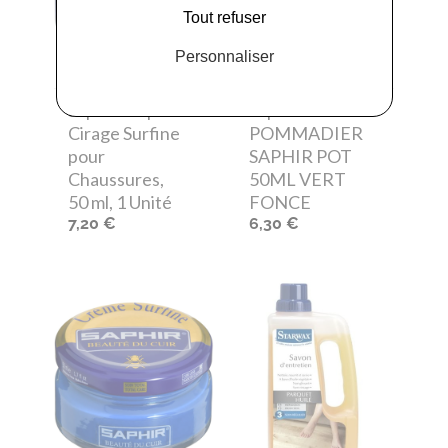
Tout refuser
Personnaliser
Saphir
- Saphir
Saphir
-
Cirage Surfine
POMMADIER
pour
SAPHIR POT
Chaussures,
50ML VERT
50 ml, 1 Unité
FONCE
7,20 €
6,30 €