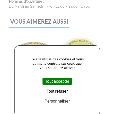
Horaires d’ouverture :
Du Mardi au Samedi : 9:30 - 12:00 / 14:00 - 19:00
VOUS AIMEREZ AUSSI
Ce site utilise des cookies et vous
donne le contrôle sur ceux que
vous souhaitez activer
Tout accepter
Tout refuser
Saphir
- Saphir
Mtk
- MTK
Cirage Surfine
Pierre Blanche
Personnaliser
pour
Multi-Usages
Chaussures,
500 GR