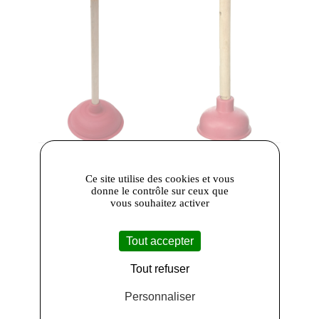
Vanzeebroeck
-
Vanzeebroeck
-
Vanzeebroeck
Vanzeebroeck
Ce site utilise des cookies et vous
KE411701
KE409701
donne le contrôle sur ceux que
vous souhaitez activer
Déboucheur
Déboucheur
Manche Bois
Manche Bois
Rouge 180 cm
Rouge 115/120
Tout accepter
7,80 €
cm
Tout refuser
4,10 €
Personnaliser