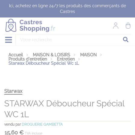
Panneau de gestion des cookies
Ici, achetez en ligne 24/7 les produits des commerçants de
Castres
Accueil
MAISON & LOISIRS
MAISON
Produits d'entretien
Entretien
Starwax Déboucheur Spécial Wc 1L
Starwax
STARWAX Déboucheur Spécial
WC 1L
vendu par
DROGUERIE GAMBETTA
15,60 €
TVA incluse