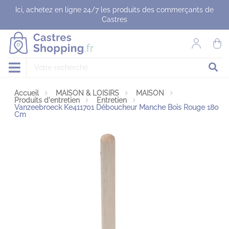
Panneau de gestion des cookies
Ici, achetez en ligne 24/7 les produits des commerçants de
Castres
Accueil
MAISON & LOISIRS
MAISON
Produits d'entretien
Entretien
Vanzeebroeck Ke411701 Déboucheur Manche Bois Rouge 180
Cm