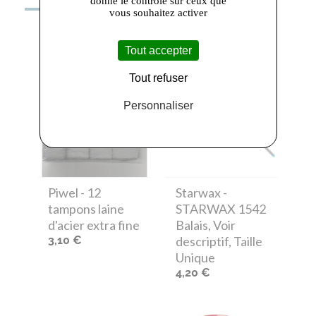
donne le contrôle sur ceux que
vous souhaitez activer
Tout accepter
Tout refuser
Personnaliser
Piwel
- 12
Starwax
-
tampons laine
STARWAX 1542
d'acier extra fine
Balais, Voir
3,10 €
descriptif, Taille
Unique
4,20 €