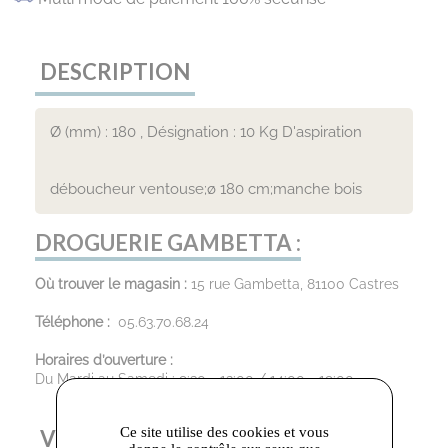
DESCRIPTION
Ø (mm) : 180 , Désignation : 10 Kg D'aspiration
déboucheur ventouse;ø 180 cm;manche bois
DROGUERIE GAMBETTA :
Où trouver le magasin :
15 rue Gambetta, 81100 Castres
Téléphone :
05.63.70.68.24
Horaires d’ouverture :
Du Mardi au Samedi : 9:30 - 12:00 / 14:00 - 19:00
Ce site utilise des cookies et vous
VOUS AIMEREZ AUSSI