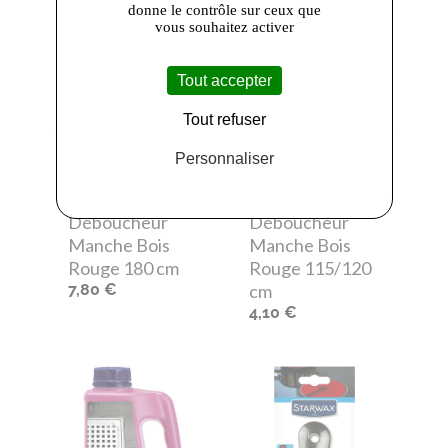
donne le contrôle sur ceux que
vous souhaitez activer
Tout accepter
Tout refuser
Vanzeebroeck
-
Vanzeebroeck
-
Personnaliser
Vanzeebroeck
Vanzeebroeck
KE411701
KE409701
Déboucheur
Déboucheur
Manche Bois
Manche Bois
Rouge 180 cm
Rouge 115/120
7,80 €
cm
4,10 €