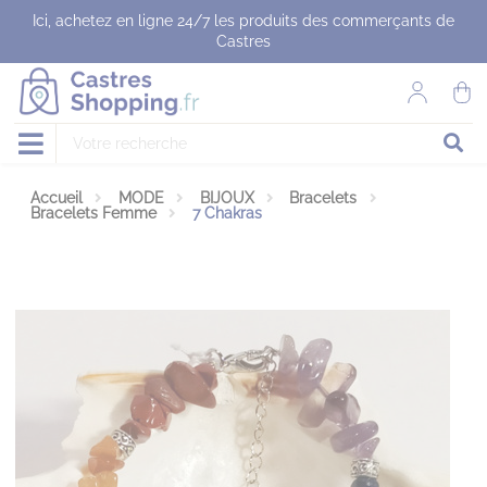
Panneau de gestion des cookies
Ici, achetez en ligne 24/7 les produits des commerçants de
Castres
Accueil
MODE
BIJOUX
Bracelets
Bracelets Femme
7 Chakras