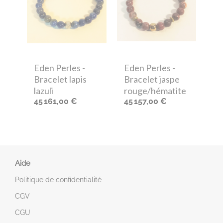
Eden Perles
-
Eden Perles
-
Bracelet lapis
Bracelet jaspe
lazuli
rouge/hématite
45 161,00 €
45 157,00 €
Aide
Politique de confidentialité
CGV
CGU