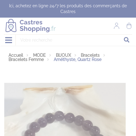
Panneau de gestion des cookies
Ici, achetez en ligne 24/7 les produits des commerçants de
Castres
Accueil
MODE
BIJOUX
Bracelets
Bracelets Femme
Améthyste, Quartz Rose