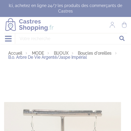
Panneau de gestion des cookies
Ici, achetez en ligne 24/7 les produits des commerçants de
Castres
Accueil
MODE
BIJOUX
Boucles d'oreilles
B.o. Arbre De Vie Argenté/Jaspe Impérial