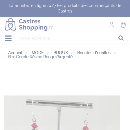
Panneau de gestion des cookies
Ici, achetez en ligne 24/7 les produits des commerçants de
Castres
Accueil
MODE
BIJOUX
Boucles d'oreilles
B.o. Cercle Résine Rouge/Argenté