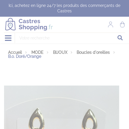
Panneau de gestion des cookies
Ici, achetez en ligne 24/7 les produits des commerçants de
Castres
Accueil
MODE
BIJOUX
Boucles d'oreilles
B.o. Doré/Orange