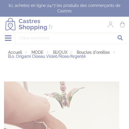
Panneau de gestion des cookies
Ici, achetez en ligne 24/7 les produits des commerçants de
Castres
Accueil
MODE
BIJOUX
Boucles d'oreilles
B.o. Origami Oiseau Violet/Rose/Argenté