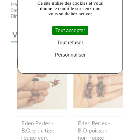
Ce site utilise des cookies et vous
Mardi au Vendredi : 09h30 - 12h00 / 13h30 - 19h00
donne le contrôle sur ceux que
Samedi: 09h30 - 12h00 / 13h30 - 18h30
vous souhaitez activer
Dimanche : Fermé
Tout accepter
VOUS AIMEREZ AUSSI
Tout refuser
Personnaliser
Eden Perles
-
Eden Perles
-
B.O. grue tige
B.O. poisson
rouge-vert-
noir-rouge-