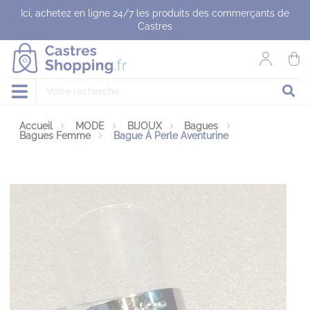
Panneau de gestion des cookies
Ici, achetez en ligne 24/7 les produits des commerçants de
Castres
Accueil
MODE
BIJOUX
Bagues
Bagues Femme
Bague À Perle Aventurine