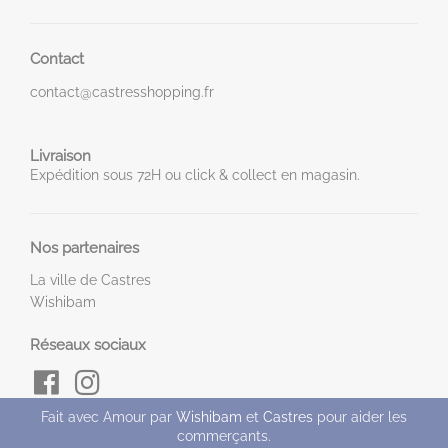
Contact
contact@castresshopping.fr
Livraison
Expédition sous 72H ou click & collect en magasin.
Nos partenaires
La ville de Castres
Wishibam
Réseaux sociaux
Fait avec Amour par
Wishibam
et
Castres
pour aider les
commerçants.