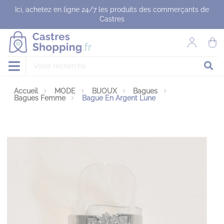
Panneau de gestion des cookies
Ici, achetez en ligne 24/7 les produits des commerçants de
Castres
Accueil
MODE
BIJOUX
Bagues
Bagues Femme
Bague En Argent Lune