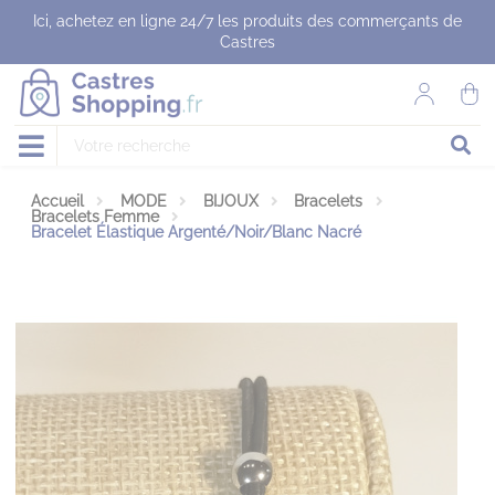
Panneau de gestion des cookies
Ici, achetez en ligne 24/7 les produits des commerçants de
Castres
Accueil
MODE
BIJOUX
Bracelets
Bracelets Femme
Bracelet Élastique Argenté/Noir/Blanc Nacré