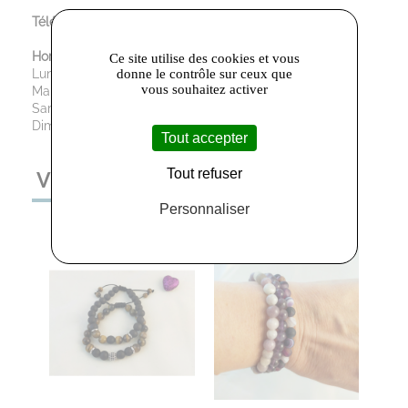
Téléphone :
06 62 34 56 53
Horaires d’ouverture :
Ce site utilise des cookies et vous
Lundi: 14h00 - 17h00
donne le contrôle sur ceux que
vous souhaitez activer
Mardi au Vendredi : 09h30 - 12h00 / 13h30 - 19h00
Samedi: 09h30 - 12h00 / 13h30 - 18h30
Dimanche : Fermé
Tout accepter
Tout refuser
VOUS AIMEREZ AUSSI
Personnaliser