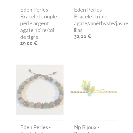
Eden Perles
-
Eden Perles
-
Bracelet couple
Bracelet triple
perle argent
agate/améthyste/jaspe
agate noire/œil
lilas
de tigre
32,00 €
29,00 €
Eden Perles
-
Np Bijoux
-