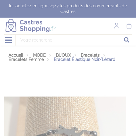
Panneau de gestion des cookies
Ici, achetez en ligne 24/7 les produits des commerçants de
Castres
Accueil
MODE
BIJOUX
Bracelets
Bracelets Femme
Bracelet Élastique Noir/Lézard