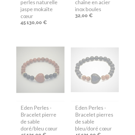
perles naturelle
chaîne en acier
jaspe mokaïte
inox boules
cœur
32,00 €
45 130,00 €
Eden Perles
-
Eden Perles
-
Bracelet pierre
Bracelet pierres
de sable
de sable
doré/bleu cœur
bleu/doré cœur
45 131,00 €
45 131,00 €