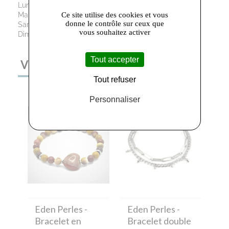
Lundi: 14h00 - 17h00
Ce site utilise des cookies et vous
Mardi au Vendredi : 09h30 - 12h00 / 13h30 - 19h00
donne le contrôle sur ceux que
Samedi: 09h30 - 12h00 / 13h30 - 18h30
vous souhaitez activer
Dimanche : Fermé
Tout accepter
VOUS AIMEREZ AUSSI
Tout refuser
Personnaliser
Eden Perles
-
Eden Perles
-
Bracelet en
Bracelet double