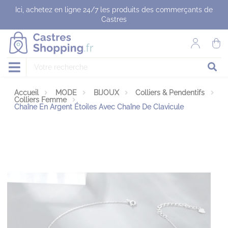
Panneau de gestion des cookies
Ici, achetez en ligne 24/7 les produits des commerçants de
Castres
Accueil
MODE
BIJOUX
Colliers & Pendentifs
Colliers Femme
Chaîne En Argent Étoiles Avec Chaîne De Clavicule