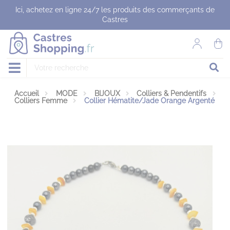
Panneau de gestion des cookies
Ici, achetez en ligne 24/7 les produits des commerçants de
Castres
Accueil
MODE
BIJOUX
Colliers & Pendentifs
Colliers Femme
Collier Hématite/Jade Orange Argenté