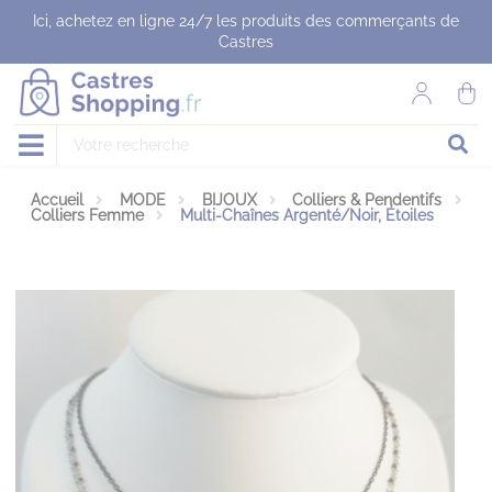
Panneau de gestion des cookies
Ici, achetez en ligne 24/7 les produits des commerçants de
Castres
Accueil
MODE
BIJOUX
Colliers & Pendentifs
Colliers Femme
Multi-Chaînes Argenté/Noir, Étoiles